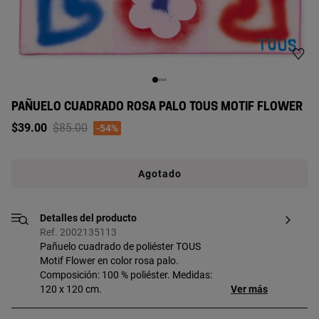
PAÑUELO CUADRADO ROSA PALO TOUS MOTIF FLOWER
Price reduced from
to
$39.00
$85.00
-54%
Agotado
Detalles del producto
Ref. 2002135113
Pañuelo cuadrado de poliéster TOUS
Motif Flower en color rosa palo.
Composición: 100 % poliéster. Medidas:
120 x 120 cm.
Ver más