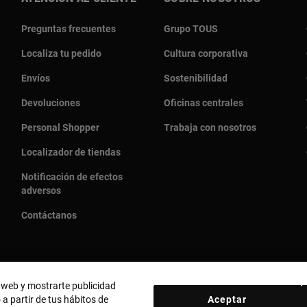
Preguntas frecuentes
Grupo TOUS
Localiza tu pedido
Cultura corporativa
Envíos
Sostenibilidad
Devoluciones
Oficinas centrales
Personal Shopper
Trabaja con nosotros
Localizador de tiendas
Notificación de efectos
adversos
Contáctanos
o web y mostrarte publicidad
 a partir de tus hábitos de
Aceptar
País y moneda:
Puerto Rico / US Dollar