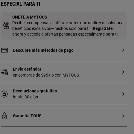
IP dorado) y corazón (acero IP rosado) de
Especial para ti
3 mm. [Piercing realizado con metal
biocompatible e hipoalergénico, no
ÚNETE A MYTOUS
esterilizado. Apto para segunda puesta.
Recibe recompensas, entérate antes que nadie y desbloquea
Uso recomendado para la nariz.] Técnica
beneficios exclusivos—hechos solo para ti.
¡
Regístrate
de producción: Fundición.
ahora y accede a ofertas pensadas especialmente para ti
Descubre más métodos de pago
Envío estándar
en compras de $95+ o con MYTOUS
Devoluciones gratuitas
hasta 30 días
Garantía TOUS