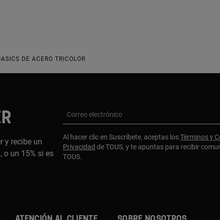
BASICS DE ACERO TRICOLOR
ER
Correo electrónico
Al hacer clic en Suscríbete, aceptas los
Términos y C
r y recibe un
Privacidad
de TOUS, y te apuntas para recibir comu
 o un 15% si es
TOUS.
ATENCIÓN AL CLIENTE
SOBRE NOSOTROS