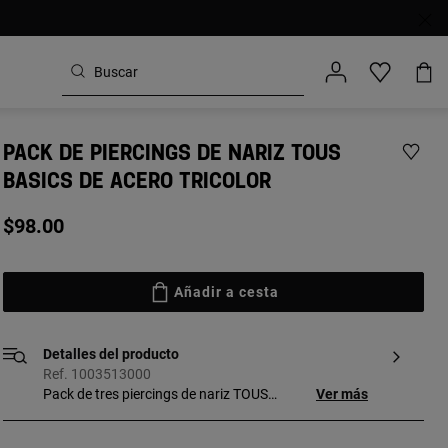
PACK DE PIERCINGS DE NARIZ TOUS
BASICS DE ACERO TRICOLOR
$98.00
Añadir a cesta
Detalles del producto
Ref. 1003513000
Pack de tres piercings de nariz TOUS
Ver más
Basics tricolor de 5 mm de acero
quirúrgico con oso (acero), estrella (acero