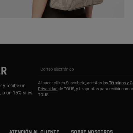
ER
Correo electrónico
Al hacer clic en Suscríbete, aceptas los
Términos y C
r y recibe un
Privacidad
de TOUS, y te apuntas para recibir comu
 o un 15% si es
TOUS.
ATENCIÓN AL CLIENTE
SOBRE NOSOTROS