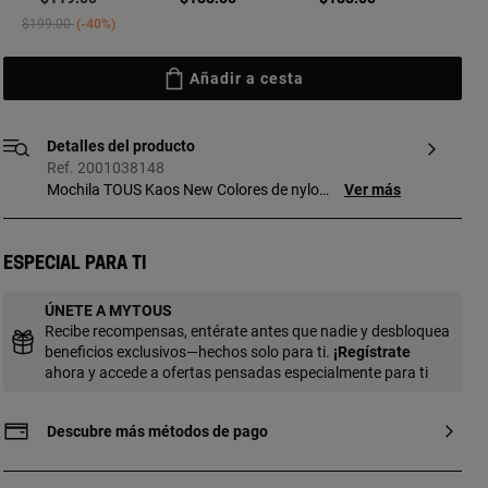
Price reduced from
to
$199.00
-40%
Añadir a cesta
Detalles del producto
Ref. 2001038148
Mochila TOUS Kaos New Colores de nylon
Ver más
con estampado Kaos New en color
piedra. Compartimento principal con
cremallera. Bolsillo frontal con cremallera.
Especial para ti
En el interior cuenta con dos bolsillos
abiertos y uno con cremallera. Correas de
ÚNETE A MYTOUS
hombro ajustables. Medidas (alto x ancho
Recibe recompensas, entérate antes que nadie y desbloquea
x fondo): 41 x 32 x 13 cm.
beneficios exclusivos—hechos solo para ti.
¡
Regístrate
ahora y accede a ofertas pensadas especialmente para ti
Descubre más métodos de pago