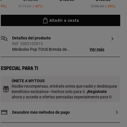
ed from
Price reduced from
to
Price reduced from
to
30%
$175.00
-40%
$188.00
-20%
Añadir a cesta
Detalles del producto
Ref. 2002105915
Minibolso Pop TOUS Brenda de
Ver más
poliuretano en color rosa claro. Cierre con
botón magnético. Asas fijas de mano y
asa bandolera ajustable y desmontable.
Especial para ti
Incorpora un bonito detalle de oso
colgante. Medidas (alto x ancho x fondo):
ÚNETE A MYTOUS
20 x 16 x 7 cm. Si quieres tu grabado en
Recibe recompensas, entérate antes que nadie y desbloquea
un formato diferente, ponte en contacto
beneficios exclusivos—hechos solo para ti.
¡
Regístrate
con nuestro Personal Shopper. Contacto
ahora y accede a ofertas pensadas especialmente para ti
del personal shopper: 900 777 900
Descubre más métodos de pago