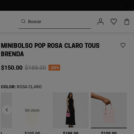
MINIBOLSO POP ROSA CLARO TOUS
BRENDA
Price reduced from
to
$150.00
$188.00
-20%
COLOR:
ROSA CLARO
Sin stock
seleccionad
0
$105.00
$188.00
$150.00