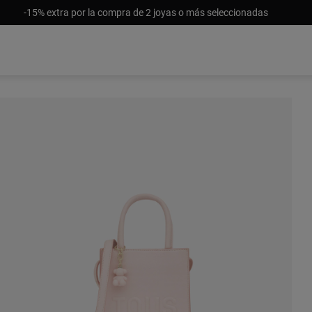
-15% extra por la compra de 2 joyas o más seleccionadas
Sin stock
$85.00
$131.00
$188.00
$139.0