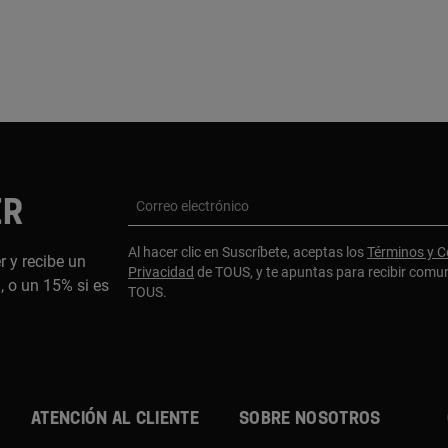
ER
Correo electrónico
Al hacer clic en Suscríbete, aceptas los
Términos y C
r y recibe un
Privacidad
de TOUS, y te apuntas para recibir comu
 o un 15% si es
TOUS.
ATENCIÓN AL CLIENTE
SOBRE NOSOTROS