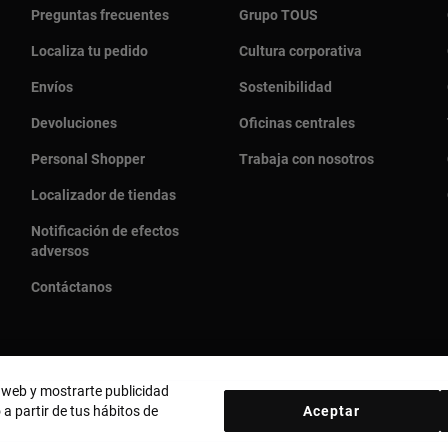
Preguntas frecuentes
Grupo TOUS
Localiza tu pedido
Cultura corporativa
Envíos
Sostenibilidad
Devoluciones
Oficinas centrales
Personal Shopper
Trabaja con nosotros
Localizador de tiendas
Notificación de efectos
adversos
Contáctanos
o web y mostrarte publicidad
 a partir de tus hábitos de
Aceptar
País y moneda:
Puerto Rico / US Dollar