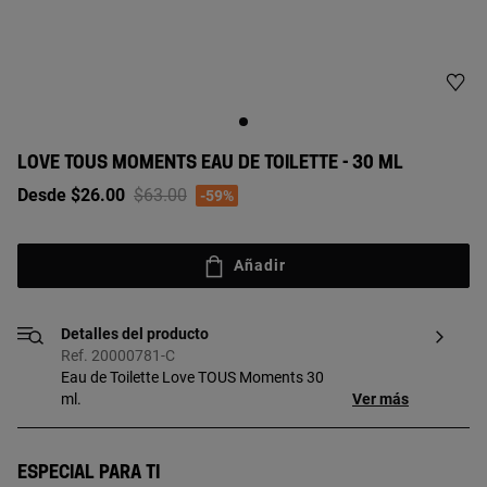
LOVE TOUS MOMENTS EAU DE TOILETTE - 30 ML
Price reduced from
to
Desde $26.00
$63.00
-59%
Añadir
Detalles del producto
Ref. 20000781-C
Eau de Toilette Love TOUS Moments 30
ml.
Ver más
Especial para ti