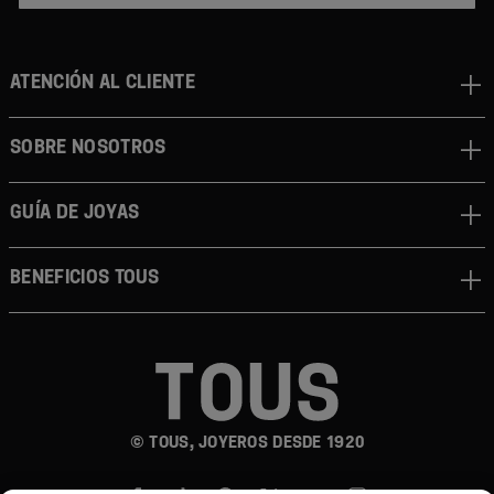
ATENCIÓN AL CLIENTE
SOBRE NOSOTROS
GUÍA DE JOYAS
BENEFICIOS TOUS
© TOUS, JOYEROS DESDE 1920