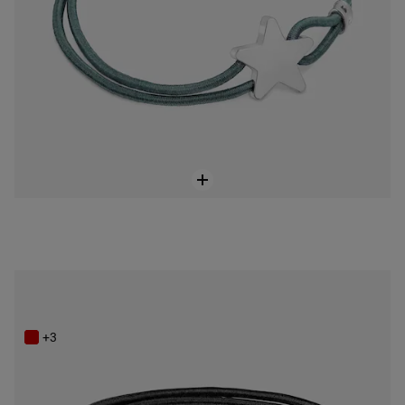
Pulsera elástica negra Sweet Dolls
$85.00
+3