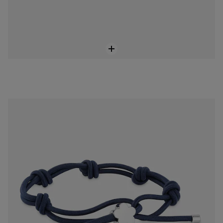
Pulsera elástica azul y flor de plata Sweet Dolls
$68.00