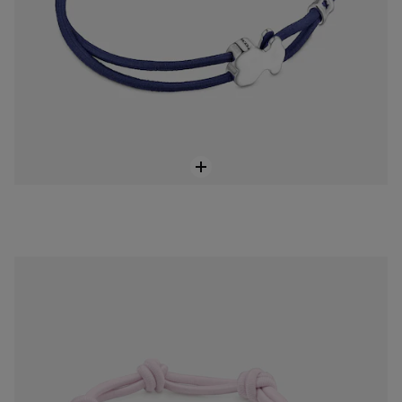
Pulsera elástica rosa y corazón de plata Sweet Dolls
$68.00