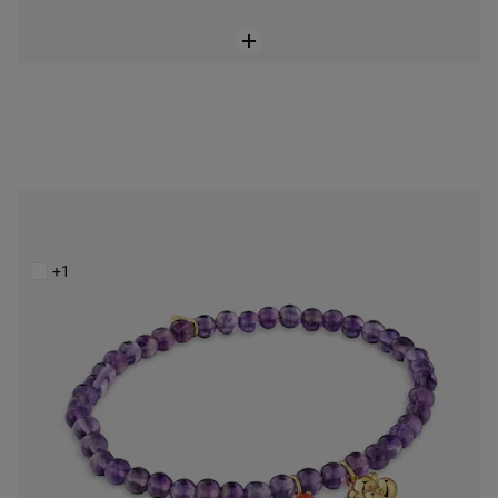
Pulsera elástica con baño de oro sobre plata, amatista y cornalina Bold Bear
Price reduced from
to
$150.00
$188.00
-20%
+1