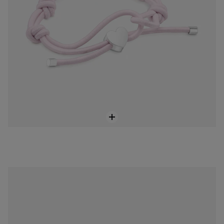
Pulsera elástica negra y oso de plata Sweet Dolls
$68.00