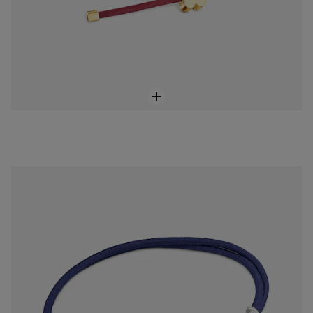
Pulsera elástica azul Sweet Dolls
$68.00