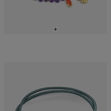
Pulsera elástica azul con estrella de plata Sweet Dolls
$68.00