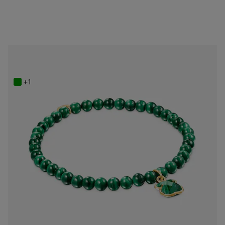
Pulsera con baño de oro 18 kt sobre plata y malaquita Icon Color
$148.00
+1