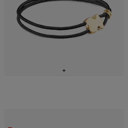
Pulsera elástica roja con corazón con baño de oro 18 kt sobre plata Sweet Dolls
$85.00