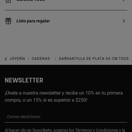
Listo para regalar
JOYERÍA
CADENAS
GARGANTILLAS
GARGANTILLA DE PLATA 60 CM TOUS 
NEWSLETTER
¡Únete a nuestra newsletter y recibe un 10% en tu primera
compra, o un 15% si es superior a $250!
Correo electrónico
Al hacer clic en Suscríbete, aceptas los
Términos y Condiciones
y la