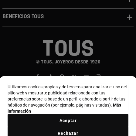
BENEFICIOS TOUS
© TOUS, JOYEROS DESDE 1920
Utilizamos cookies propias y de terceros para analizar el uso del
sitio web y mostrarte publicidad relacionada con tus
preferencias sobre la base de un perfil elaborado a partir de tus
hábitos de navegación (por ejemplo, páginas visitadas).
Más
País y moneda:
Puerto Rico / US Dollar
información
Aceptar
Términos y condiciones
Política de uso y privacidad
Rechazar