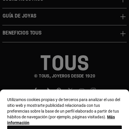
GUÍA DE JOYAS
BENEFICIOS TOUS
© TOUS, JOYEROS DESDE 1920
Utilizamos cookies propias y de terceros para analizar el uso del
sitio web y mostrarte publicidad relacionada con tus
preferencias sobre la base de un perfil elaborado a partir de tus
hábitos de navegación (por ejemplo, páginas visitadas).
Más
País y moneda:
Puerto Rico / US Dollar
información