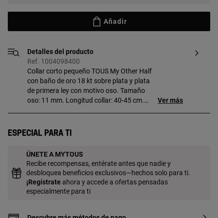
Añadir
Detalles del producto
Ref. 1004098400
Collar corto pequeño TOUS My Other Half
con baño de oro 18 kt sobre plata y plata
de primera ley con motivo oso. Tamaño
oso: 11 mm. Longitud collar: 40-45 cm.
Ver más
Cierre reasa. Pieza fabricada con plata
de primera ley con baño de oro de 18 a 23
kt y 3 micras de espesor. Esta calidad
Especial para ti
garantiza una mayor durabilidad de la
joya. Este artículo está formado por dos
ÚNETE A MYTOUS
piezas que unidas forman un oso.
Recibe recompensas, entérate antes que nadie y
desbloquea beneficios exclusivos—hechos solo para ti.
¡
Regístrate
ahora y accede a ofertas pensadas
especialmente para ti
Descubre más métodos de pago