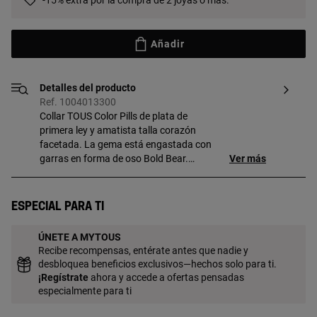
-15% extra por la compra de 2 joyas o más.
Añadir
Detalles del producto
Ref. 1004013300
Collar TOUS Color Pills de plata de
primera ley y amatista talla corazón
facetada. La gema está engastada con
garras en forma de oso Bold Bear.
Ver más
Tamaño gema: 7 mm. Longitud collar: 38-
40-42 cm. Cierre reasa.
Especial para ti
ÚNETE A MYTOUS
Recibe recompensas, entérate antes que nadie y
desbloquea beneficios exclusivos—hechos solo para ti.
¡
Regístrate
ahora y accede a ofertas pensadas
especialmente para ti