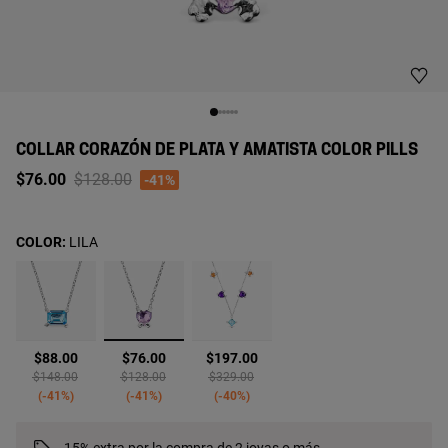
COLLAR CORAZÓN DE PLATA Y AMATISTA COLOR PILLS
Price reduced from
to
$76.00
$128.00
-41%
COLOR:
LILA
seleccionado
$88.00
$76.00
$197.00
Price reduced from
to
Price reduced from
to
Price reduced from
to
$148.00
$128.00
$329.00
-41%
-41%
-40%