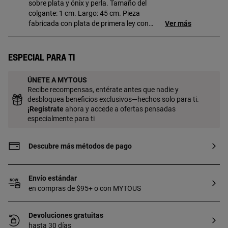
sobre plata y ónix y perla. Tamaño del
colgante: 1 cm. Largo: 45 cm. Pieza
fabricada con plata de primera ley con
Ver más
baño de oro de 18 a 23 kt y 3 micras de
espesor. Esta calidad garantiza una
mayor durabilidad de la joya.
Especial para ti
ÚNETE A MYTOUS
Recibe recompensas, entérate antes que nadie y
desbloquea beneficios exclusivos—hechos solo para ti.
¡
Regístrate
ahora y accede a ofertas pensadas
especialmente para ti
Descubre más métodos de pago
Envío estándar
en compras de $95+ o con MYTOUS
Devoluciones gratuitas
hasta 30 días