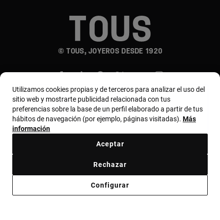
© TOUS, JOYEROS DESDE 1920
Utilizamos cookies propias y de terceros para analizar el uso del
sitio web y mostrarte publicidad relacionada con tus
preferencias sobre la base de un perfil elaborado a partir de tus
hábitos de navegación (por ejemplo, páginas visitadas).
Más
País y moneda:
Puerto Rico / US Dollar
información
Aceptar
Términos y condiciones
Política de uso y privacidad
Rechazar
Política de cookies
Aviso legal
Código ético
Configurar
Código ético de proveedores
Bases MYTOUS
Canal ético
Declaración de Accesibilidad