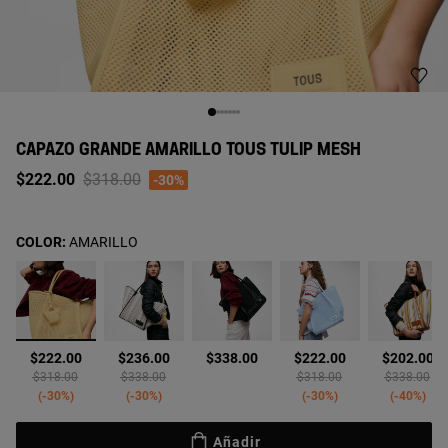
CAPAZO GRANDE AMARILLO TOUS TULIP MESH
Price reduced from
to
$222.00
$318.00
-30%
COLOR:
AMARILLO
seleccionado
$222.00
$236.00
$338.00
$222.00
$202.00
Price reduced from
to
Price reduced from
to
Price reduced from
to
Price reduc
to
$318.00
$338.00
$318.00
$338.00
-30%
-30%
-30%
-40%
Añadir