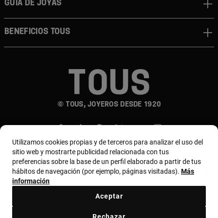
GUÍA DE JOYAS
BENEFICIOS TOUS
© TOUS, JOYEROS DESDE 1920
Utilizamos cookies propias y de terceros para analizar el uso del
sitio web y mostrarte publicidad relacionada con tus
preferencias sobre la base de un perfil elaborado a partir de tus
hábitos de navegación (por ejemplo, páginas visitadas).
Más
País y moneda:
Puerto Rico / US Dollar
información
Aceptar
Términos y condiciones
Política de uso y privacidad
Rechazar