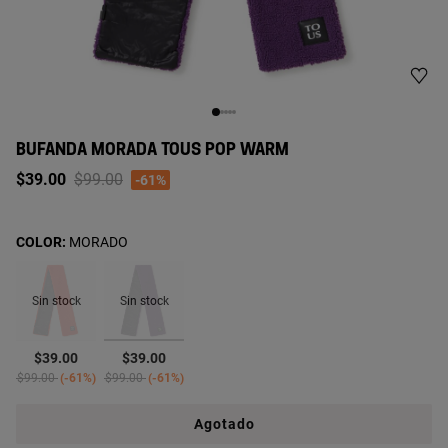
BUFANDA MORADA TOUS POP WARM
Price reduced from
to
$39.00
$99.00
-61%
COLOR:
MORADO
Sin stock
Sin stock
seleccionado
$39.00
$39.00
Price reduced from
to
Price reduced from
to
$99.00
-61%
$99.00
-61%
Agotado