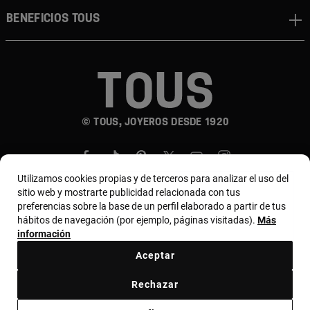
BENEFICIOS TOUS
© TOUS, JOYEROS DESDE 1920
Utilizamos cookies propias y de terceros para analizar el uso del
sitio web y mostrarte publicidad relacionada con tus
preferencias sobre la base de un perfil elaborado a partir de tus
hábitos de navegación (por ejemplo, páginas visitadas).
Más
País y moneda:
Puerto Rico / US Dollar
información
Aceptar
Términos y condiciones
Política de uso y privacidad
Rechazar
Política de cookies
Aviso legal
Código ético