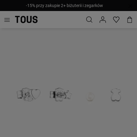
-15% przy zakupie 2+ biżuterii i zegarków