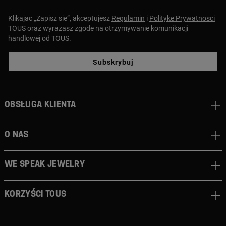
Klikajac „Zapisz sie”, akceptujesz
Regulamin
i
Polityke Prywatnosci
TOUS oraz wyrazasz zgode na otrzymywanie komunikacji
handlowej od TOUS.
Subskrybuj
Obsługa klienta
O nas
We speak jewelry
Korzyści TOUS