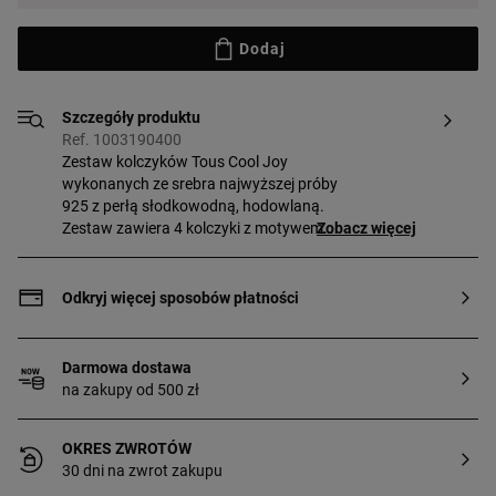
Dodaj
Szczegóły produktu
Ref. 1003190400
Zestaw kolczyków Tous Cool Joy
wykonanych ze srebra najwyższej próby
925 z perłą słodkowodną, hodowlaną.
Zestaw zawiera 4 kolczyki z motywem
Zobacz więcej
misia, gwiazdki i serca. Wielkość
motywów: 4 mm.
Odkryj więcej sposobów płatności
Darmowa dostawa
na zakupy od 500 zł
OKRES ZWROTÓW
30 dni na zwrot zakupu