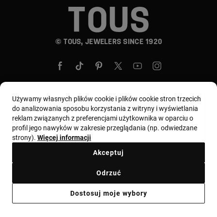
© TOUS, JEWELERS SINCE 1920
Używamy własnych plików cookie i plików cookie stron trzecich
do analizowania sposobu korzystania z witryny i wyświetlania
Wybierz kraj i walutę:
Polska / Euro
reklam związanych z preferencjami użytkownika w oparciu o
profil jego nawyków w zakresie przeglądania (np. odwiedzane
strony).
Więcej informacji
Regulamin
Warunki użytkowania i Polityka prywatności
Akceptuj
Polityka plików cookie
Nota prawna
Kodeks etyczny
Odrzuć
Zgłoszenie reklamacyjne
Odstąpienie
Ethical channel
Dostosuj moje wybory
Informacja prawna
Ważna informacja dla konsumentów
Ważna informacja dla konsumentów cechy probiercze