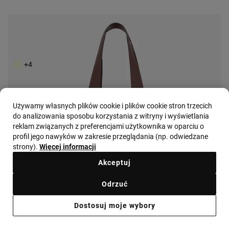
Duża beżowo-brązowa Torba typu city TOUS Back to Basics
Price reduced from
to
959 zł
1.199 zł
-20%
Najniższa cena:
959 zł
+4
Używamy własnych plików cookie i plików cookie stron trzecich
do analizowania sposobu korzystania z witryny i wyświetlania
reklam związanych z preferencjami użytkownika w oparciu o
profil jego nawyków w zakresie przeglądania (np. odwiedzane
strony).
Więcej informacji
Akceptuj
Odrzuć
Dostosuj moje wybory