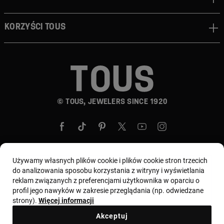
Korzyści TOUS
© TOUS, JEWELERS SINCE 1920
Używamy własnych plików cookie i plików cookie stron trzecich
do analizowania sposobu korzystania z witryny i wyświetlania
Wybierz kraj i walutę:
Polska / Euro
reklam związanych z preferencjami użytkownika w oparciu o
profil jego nawyków w zakresie przeglądania (np. odwiedzane
strony).
Więcej informacji
Regulamin
Warunki użytkowania i Polityka prywatności
Akceptuj