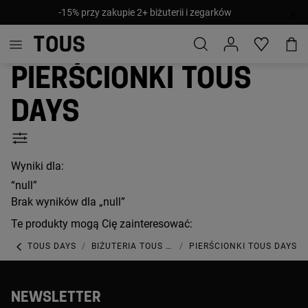
-15% przy zakupie 2+ biżuterii i zegarków
Pierścionki TOUS
Days
Wyniki dla:
“null”
Brak wyników dla „null”
Te produkty mogą Cię zainteresować:
TOUS DAYS
BIŻUTERIA TOUS DAYS
PIERŚCIONKI TOUS DAYS
NEWSLETTER