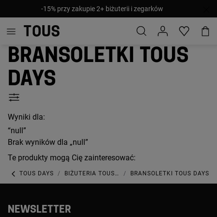
-15% przy zakupie 2+ biżuterii i zegarków
Bransoletki TOUS
Days
Wyniki dla:
“null”
Brak wyników dla „null”
Te produkty mogą Cię zainteresować:
TOUS DAYS
BIŻUTERIA TOUS DAYS
BRANSOLETKI TOUS DAYS
NEWSLETTER