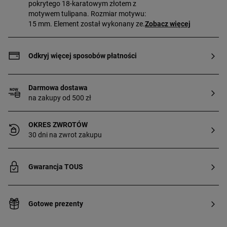
pokrytego 18-karatowym złotem z
motywem tulipana. Rozmiar motywu:
15 mm. Element został wykonany ze
Zobacz więcej
srebra pierwszej próby pozłacanego 18–
23-karatowym złotem i ma grubość 3
mikronów. Ta jakość gwarantuje większą
Odkryj więcej sposobów płatności
trwałość klejnotu.
Darmowa dostawa
na zakupy od 500 zł
OKRES ZWROTÓW
30 dni na zwrot zakupu
Gwarancja TOUS
Gotowe prezenty