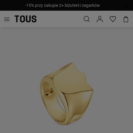
-15% przy zakupie 2+ biżuterii i zegarków