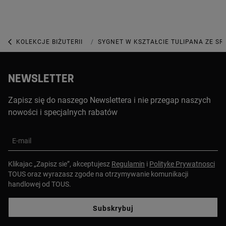
KOLEKCJE BIŻUTERII
KOLEKCJA SWEET DOLLS
SYGNET W KSZTAŁCIE TULIPANA ZE S
NEWSLETTER
Zapisz się do naszego Newslettera i nie przegap naszych
nowości i specjalnych rabatów
E-mail
Klikajac „Zapisz sie”, akceptujesz
Regulamin
i
Polityke Prywatnosci
TOUS oraz wyrazasz zgode na otrzymywanie komunikacji
handlowej od TOUS.
Subskrybuj