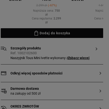
Price reduced from
to
Price r
2.299 zł
-67%
1.699 z
Najniższa cena:
750
Najniższa
zł
z
Cena regularna:
2.299
Cena regul
zł
z
Dodaj do koszyka
Szczegóły produktu
Ref. 1002102600
Naszyjnik Tous Mini Ivette wykonany z 18-
Zobacz więcej
karatowego, żółtego złota próby 750 z
perłą i topazem. Wielkość motywu: 0,6
cm. Długość naszynika: 45 cm.
Odkryj więcej sposobów płatności
Darmowa dostawa
na zakupy od 500 zł
OKRES ZWROTÓW