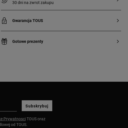
30 dni na zwrot zakupu
Gwarancja TOUS
Gotowe prezenty
Subskrybuj
ke Prywatnosci
TOUS oraz
dlowej od TOUS.