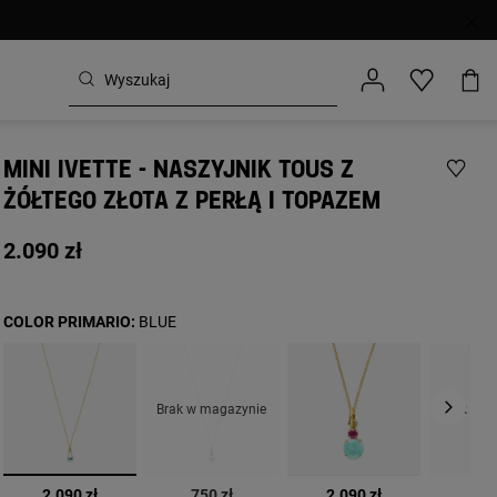
MINI IVETTE - NASZYJNIK TOUS Z
ŻÓŁTEGO ZŁOTA Z PERŁĄ I TOPAZEM
2.090 zł
COLOR PRIMARIO:
BLUE
Brak w magazynie
Brak w m
wybrane
2.090 zł
750 zł
2.090 zł
999