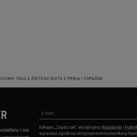
ASZYJNIK TOUS Z ŻÓŁTEGO ZŁOTA Z PERŁĄ I TOPAZEM
ER
E-mail
Klikajac „Zapisz sie”, akceptujesz
Regulamin
i
Polity
slettera i nie
wyrazasz zgode na otrzymywanie komunikacji han