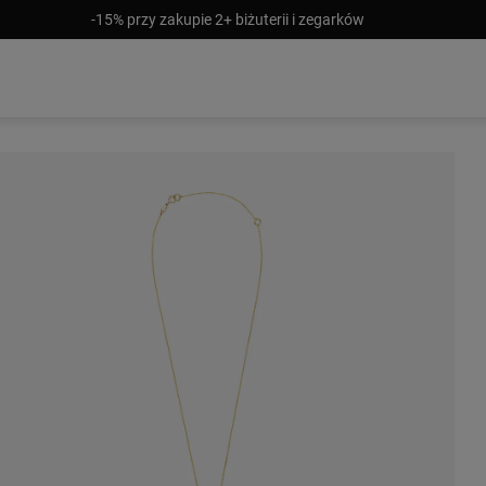
-15% przy zakupie 2+ biżuterii i zegarków