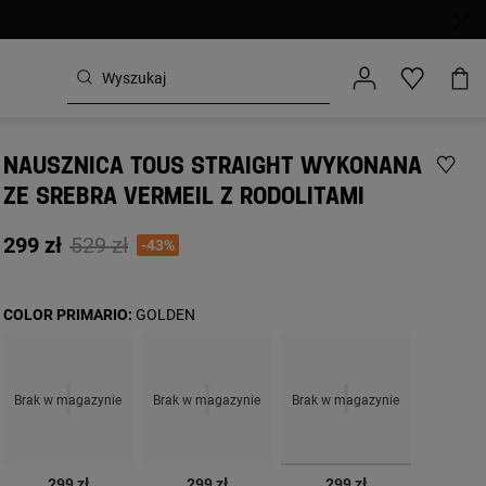
NAUSZNICA TOUS STRAIGHT WYKONANA
ZE SREBRA VERMEIL Z RODOLITAMI
Price reduced from
to
299 zł
529 zł
-43%
COLOR PRIMARIO:
GOLDEN
Brak w magazynie
Brak w magazynie
Brak w magazynie
wybrane
299 zł
299 zł
299 zł