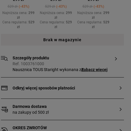
Price reduced from
to
Price reduced from
to
Price reduced from
to
529 zł
-43%
529 zł
-43%
529 zł
-43%
Najniższa cena:
299
Najniższa cena:
299
Najniższa cena:
299
zł
zł
zł
Cena regularna:
529
Cena regularna:
529
Cena regularna:
529
zł
zł
zł
Brak w magazynie
Szczegóły produktu
Ref. 1003761000
Nausznica TOUS Staright wykonana ze
Zobacz więcej
srebra vermeil i wysadzana rodolitami.
Odkryj więcej sposobów płatności
Darmowa dostawa
na zakupy od 500 zł
OKRES ZWROTÓW