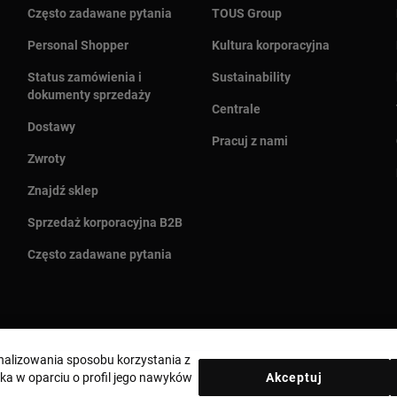
Często zadawane pytania
TOUS Group
Personal Shopper
Kultura korporacyjna
Status zamówienia i
Sustainability
dokumenty sprzedaży
Centrale
Dostawy
Pracuj z nami
Zwroty
Znajdź sklep
Sprzedaż korporacyjna B2B
Często zadawane pytania
analizowania sposobu korzystania z
Wybierz kraj i walutę:
Polska / Euro
ka w oparciu o profil jego nawyków
Akceptuj