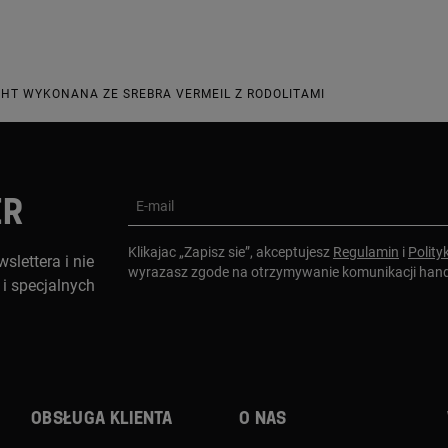
HT WYKONANA ZE SREBRA VERMEIL Z RODOLITAMI
ER
E-mail
Klikajac „Zapisz sie”, akceptujesz
Regulamin
i
Polity
slettera i nie
wyrazasz zgode na otrzymywanie komunikacji han
i specjalnych
Obsługa klienta
O nas