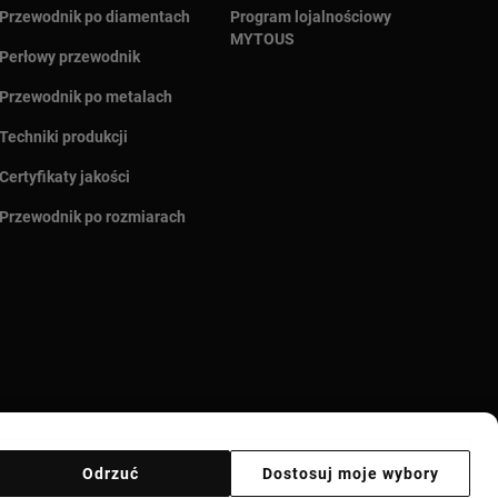
Przewodnik po diamentach
Program lojalnościowy
MYTOUS
Perłowy przewodnik
Przewodnik po metalach
Techniki produkcji
Certyfikaty jakości
Przewodnik po rozmiarach
Odrzuć
Dostosuj moje wybory