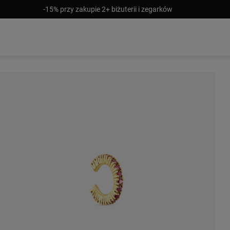
-15% przy zakupie 2+ biżuterii i zegarków