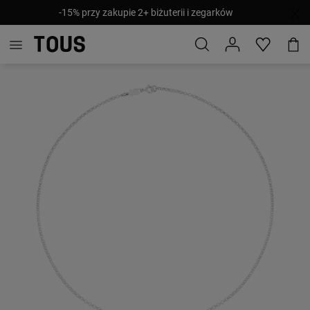
-15% przy zakupie 2+ biżuterii i zegarków