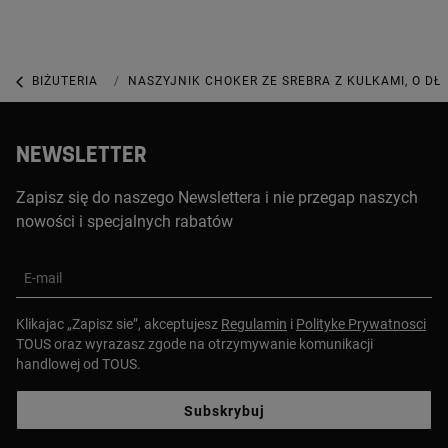
BIŻUTERIA
BIŻUTERIA ZE SREBRA PIERWSZEJ PRÓBY
NASZYJNIK CHOKER ZE SREBRA Z KULKAMI, O DŁ
NEWSLETTER
Zapisz się do naszego Newslettera i nie przegap naszych
nowości i specjalnych rabatów
E-mail
Klikajac „Zapisz sie”, akceptujesz
Regulamin
i
Polityke Prywatnosci
TOUS oraz wyrazasz zgode na otrzymywanie komunikacji
handlowej od TOUS.
Subskrybuj