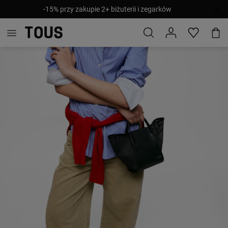
-15% przy zakupie 2+ biżuterii i zegarków