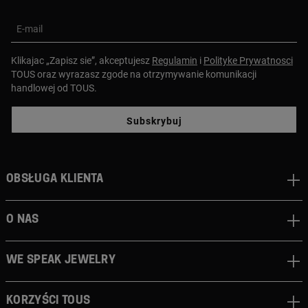
E-mail
Klikajac „Zapisz sie”, akceptujesz
Regulamin
i
Polityke Prywatnosci
TOUS oraz wyrazasz zgode na otrzymywanie komunikacji
handlowej od TOUS.
Subskrybuj
Obsługa klienta
O nas
We speak jewelry
Korzyści TOUS