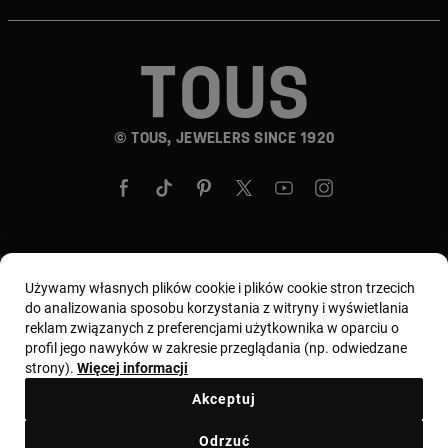
© TOUS, JEWELERS SINCE 1920
Wybierz kraj i walutę:
Polska / Euro
Używamy własnych plików cookie i plików cookie stron trzecich
do analizowania sposobu korzystania z witryny i wyświetlania
reklam związanych z preferencjami użytkownika w oparciu o
profil jego nawyków w zakresie przeglądania (np. odwiedzane
Regulamin
Warunki użytkowania i Polityka prywatności
strony).
Więcej informacji
Polityka plików cookie
Nota prawna
Kodeks etyczny
Akceptuj
Zgłoszenie reklamacyjne
Odstąpienie
Ethical channel
Odrzuć