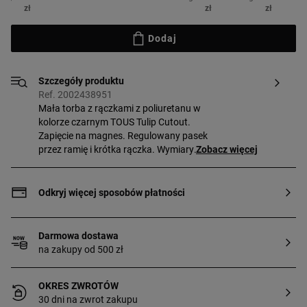
zł
zł
zł
Dodaj
Szczegóły produktu
Ref. 2002438951
Mała torba z rączkami z poliuretanu w
kolorze czarnym TOUS Tulip Cutout.
Zapięcie na magnes. Regulowany pasek
przez ramię i krótka rączka. Wymiary
Zobacz więcej
(wysokość x szerokość x głębokość):
19 x 29 x 11,5 cm.
Odkryj więcej sposobów płatności
Darmowa dostawa
na zakupy od 500 zł
OKRES ZWROTÓW
30 dni na zwrot zakupu