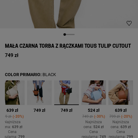
MAŁA CZARNA TORBA Z RĄCZKAMI TOUS TULIP CUTOUT
749 zł
COLOR PRIMARIO:
BLACK
wybrane
639 zł
749 zł
749 zł
524 zł
639 zł
Price reduced from
to
Price reduced from
to
Price reduced fr
to
799 zł
-20%
749 zł
-30%
799 zł
-20%
Najniższa
Najniższa
Najniższa
cena:
639 zł
cena:
524 zł
cena:
639 zł
Cena
Cena
Cena
regularna:
799
regularna:
749
regularna:
799