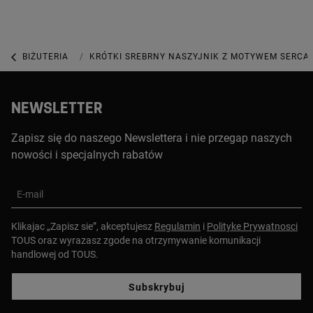
BIŻUTERIA
BIŻUTERIA ZE SREBRA PIERWSZEJ PRÓBY
KRÓTKI SREBRNY NASZYJNIK Z MOTYWEM SERCA
NEWSLETTER
Zapisz się do naszego Newslettera i nie przegap naszych
nowości i specjalnych rabatów
E-mail
Klikajac „Zapisz sie”, akceptujesz
Regulamin
i
Polityke Prywatnosci
TOUS oraz wyrazasz zgode na otrzymywanie komunikacji
handlowej od TOUS.
Subskrybuj