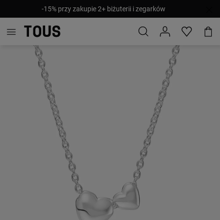
-15% przy zakupie 2+ biżuterii i zegarków