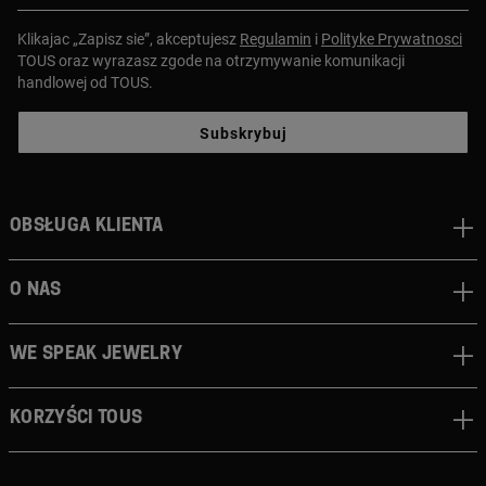
Klikajac „Zapisz sie”, akceptujesz
Regulamin
i
Polityke Prywatnosci
TOUS oraz wyrazasz zgode na otrzymywanie komunikacji
handlowej od TOUS.
Subskrybuj
Obsługa klienta
O nas
We speak jewelry
Korzyści TOUS