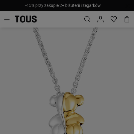
-15% przy zakupie 2+ biżuterii i zegarków