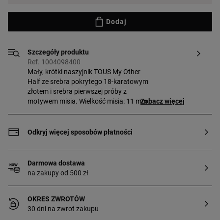
Dodaj
Szczegóły produktu
Ref. 1004098400
Mały, krótki naszyjnik TOUS My Other
Half ze srebra pokrytego 18-karatowym
złotem i srebra pierwszej próby z
motywem misia. Wielkość misia: 11 mm.
Zobacz więcej
Długość naszyjnika: 40–45 cm. Zapięcie
na pierścień sprężynowy. Element został
wykonany ze srebra pierwszej próby
Odkryj więcej sposobów płatności
pozłacanego 18–23-karatowym złotem i
ma grubość 3 mikronów. Ta jakość
gwarantuje większą trwałość klejnotu.
Darmowa dostawa
Ten produkt składa się z dwóch części
na zakupy od 500 zł
połączonych ze sobą, tworząc misia.
OKRES ZWROTÓW
30 dni na zwrot zakupu