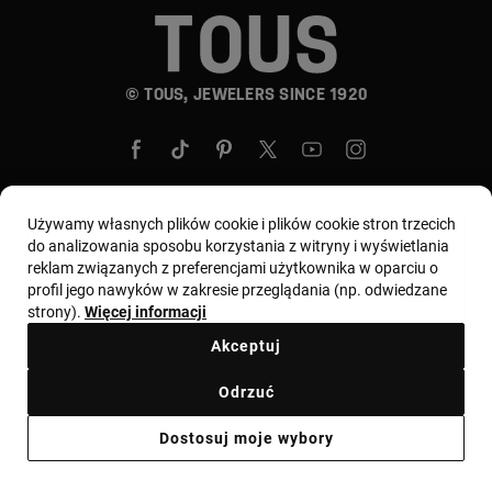
© TOUS, JEWELERS SINCE 1920
Używamy własnych plików cookie i plików cookie stron trzecich
do analizowania sposobu korzystania z witryny i wyświetlania
Wybierz kraj i walutę:
Polska / Euro
reklam związanych z preferencjami użytkownika w oparciu o
profil jego nawyków w zakresie przeglądania (np. odwiedzane
strony).
Więcej informacji
Regulamin
Warunki użytkowania i Polityka prywatności
Akceptuj
Polityka plików cookie
Nota prawna
Kodeks etyczny
Odrzuć
Zgłoszenie reklamacyjne
Odstąpienie
Ethical channel
Dostosuj moje wybory
Informacja prawna
Ważna informacja dla konsumentów
Ważna informacja dla konsumentów cechy probiercze