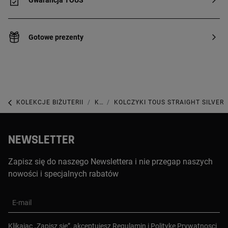
Gwarancja TOUS
Gotowe prezenty
KOLEKCJE BIŻUTERII
KOLEKCJA STRAIGHT
KOLCZYKI TOUS STRAIGHT SILVER
NEWSLETTER
Zapisz się do naszego Newslettera i nie przegap naszych
nowości i specjalnych rabatów
E-mail
Klikajac „Zapisz sie”, akceptujesz
Regulamin
i
Polityke Prywatnosci