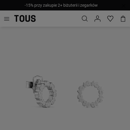
-15% przy zakupie 2+ biżuterii i zegarków