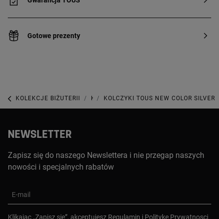
Gwarancja TOUS
Gotowe prezenty
KOLEKCJE BIŻUTERII
KOLEKCJA ICON COLOR
KOLCZYKI TOUS NEW COLOR SILVER
NEWSLETTER
Zapisz się do naszego Newslettera i nie przegap naszych
nowości i specjalnych rabatów
E-mail
Klikajac „Zapisz sie”, akceptujesz
Regulamin
i
Polityke Prywatnosci