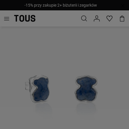
-15% przy zakupie 2+ biżuterii i zegarków