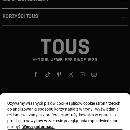
Korzyści TOUS
© TOUS, JEWELERS SINCE 1920
Wybierz kraj i walutę:
Polska / Euro
Używamy własnych plików cookie i plików cookie stron trzecich
do analizowania sposobu korzystania z witryny i wyświetlania
reklam związanych z preferencjami użytkownika w oparciu o
profil jego nawyków w zakresie przeglądania (np. odwiedzane
Regulamin
Warunki użytkowania i Polityka prywatności
strony).
Więcej informacji