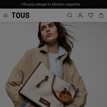
-15% przy zakupie 2+ biżuterii i zegarków