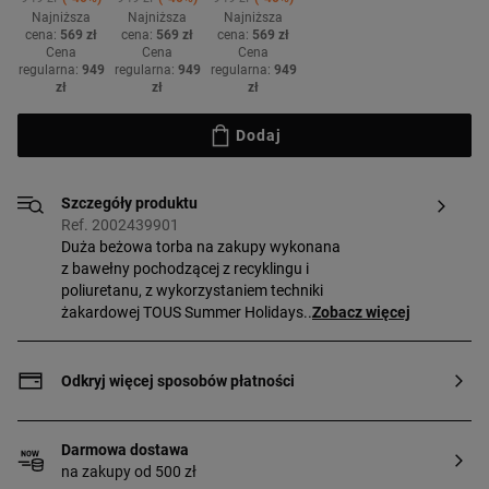
Najniższa
Najniższa
Najniższa
cena:
569 zł
cena:
569 zł
cena:
569 zł
Cena
Cena
Cena
regularna:
949
regularna:
949
regularna:
949
zł
zł
zł
Dodaj
Szczegóły produktu
Ref. 2002439901
Duża beżowa torba na zakupy wykonana
z bawełny pochodzącej z recyklingu i
poliuretanu, z wykorzystaniem techniki
żakardowej TOUS Summer Holidays.
Zobacz więcej
Zapięcie na zatrzask magnetyczny.
Ręczne wykonanie. Pasek na ramię
przytwierdzony na stałe. Wymiary
Odkryj więcej sposobów płatności
(wysokość x szerokość x głębokość):
27 x 38 x 17 cm.
Darmowa dostawa
na zakupy od 500 zł