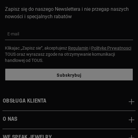
Zapisz się do naszego Newslettera i nie przegap naszych
nowości i specjalnych rabatów
E-mail
Klikajac „Zapisz sie”, akceptujesz
Regulamin
i
Polityke Prywatnosci
TOUS oraz wyrazasz zgode na otrzymywanie komunikacji
handlowej od TOUS.
Subskrybuj
Obsługa klienta
O nas
We speak jewelry