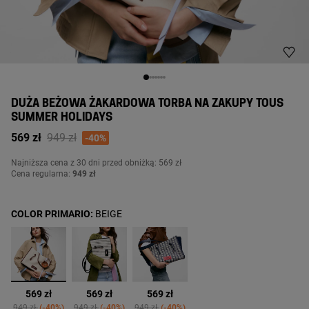
DUŻA BEŻOWA ŻAKARDOWA TORBA NA ZAKUPY TOUS
SUMMER HOLIDAYS
Price reduced from
to
569 zł
949 zł
-40%
Najniższa cena z 30 dni przed obniżką: 569 zł
Cena regularna:
949 zł
COLOR PRIMARIO:
BEIGE
wybrane
569 zł
569 zł
569 zł
Price reduced from
to
Price reduced from
to
Price reduced from
to
949 zł
-40%
949 zł
-40%
949 zł
-40%