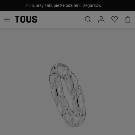
-15% przy zakupie 2+ biżuterii i zegarków