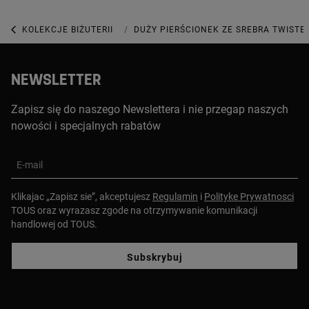
KOLEKCJE BIŻUTERII
KOLEKCJA TWISTED
DUŻY PIERŚCIONEK ZE SREBRA TWISTE
NEWSLETTER
Zapisz się do naszego Newslettera i nie przegap naszych
nowości i specjalnych rabatów
E-mail
Klikajac „Zapisz sie”, akceptujesz
Regulamin
i
Polityke Prywatnosci
TOUS oraz wyrazasz zgode na otrzymywanie komunikacji
handlowej od TOUS.
Subskrybuj