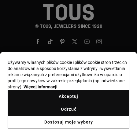
© TOUS, JEWELERS SINCE 1920
Używamy własnych plików cookie i plików cookie stron trzecich
do analizowania sposobu korzystania z witryny i wyświetlania
Wybierz kraj i walutę:
Polska / Euro
reklam związanych z preferencjami użytkownika w oparciu o
profil jego nawyków w zakresie przeglądania (np. odwiedzane
strony).
Więcej informacji
Regulamin
Warunki użytkowania i Polityka prywatności
Akceptuj
Polityka plików cookie
Nota prawna
Kodeks etyczny
Odrzuć
Zgłoszenie reklamacyjne
Odstąpienie
Ethical channel
Dostosuj moje wybory
Informacja prawna
Ważna informacja dla konsumentów
Ważna informacja dla konsumentów cechy probiercze