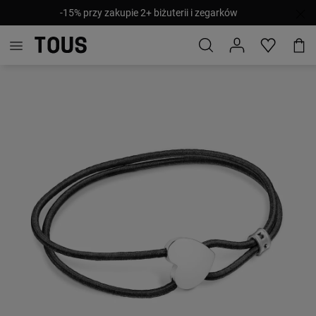
-15% przy zakupie 2+ biżuterii i zegarków