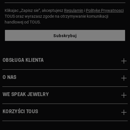
Klikajac „Zapisz sie”, akceptujesz
Regulamin
i
Polityke Prywatnosci
TOUS oraz wyrazasz zgode na otrzymywanie komunikacji
handlowej od TOUS.
Subskrybuj
Obsługa klienta
O nas
We speak jewelry
Korzyści TOUS