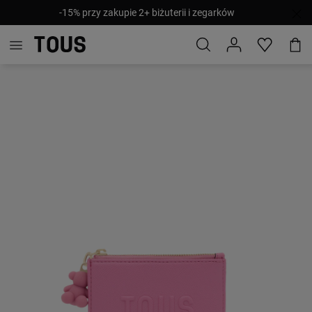
-15% przy zakupie 2+ biżuterii i zegarków