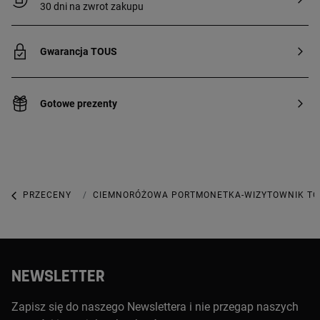
30 dni na zwrot zakupu
Gwarancja TOUS
Gotowe prezenty
PRZECENY
PRZECENY DODATKÓW
CIEMNORÓŻOWA PORTMONETKA-WIZYTOWNIK TO
NEWSLETTER
Zapisz się do naszego Newslettera i nie przegap naszych