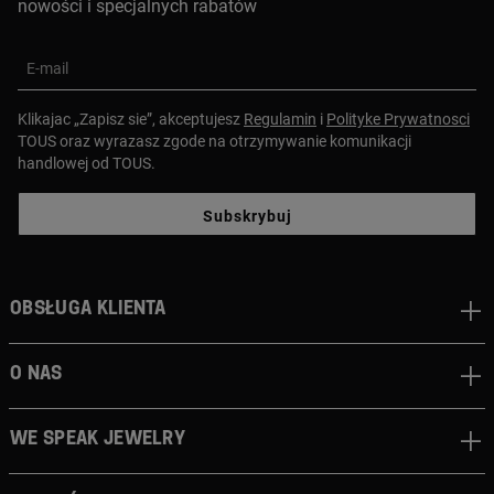
nowości i specjalnych rabatów
E-mail
Klikajac „Zapisz sie”, akceptujesz
Regulamin
i
Polityke Prywatnosci
TOUS oraz wyrazasz zgode na otrzymywanie komunikacji
handlowej od TOUS.
Subskrybuj
Obsługa klienta
O nas
We speak jewelry