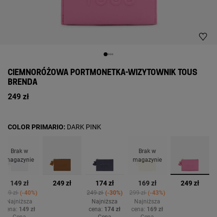
CIEMNORÓŻOWA PORTMONETKA-WIZYTOWNIK TOUS
BRENDA
249 zł
COLOR PRIMARIO:
DARK PINK
Brak w
Brak w
magazynie
magazynie
wybran
149 zł
249 zł
174 zł
169 zł
249 zł
rom
Price reduced from
to
Price reduced from
to
Price reduced from
to
249 zł
-40%
249 zł
-30%
299 zł
-43%
Najniższa
Najniższa
Najniższa
cena:
149 zł
cena:
174 zł
cena:
169 zł