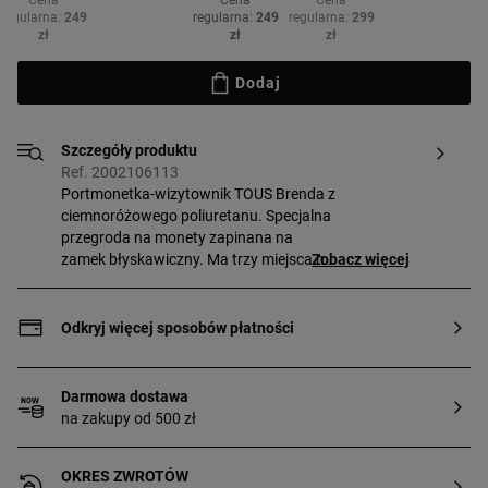
Cena
Cena
Cena
regularna:
249
regularna:
249
regularna:
299
zł
zł
zł
Dodaj
Szczegóły produktu
Ref. 2002106113
Portmonetka-wizytownik TOUS Brenda z
ciemnoróżowego poliuretanu. Specjalna
przegroda na monety zapinana na
zamek błyskawiczny. Ma trzy miejsca na
Zobacz więcej
karty z tyłu, z których jedno jest
przezroczyste. Wymiary
(wysokość x szerokość x głębokość):
Odkryj więcej sposobów płatności
8,5 x 11,5 x 1 cm.
Darmowa dostawa
na zakupy od 500 zł
OKRES ZWROTÓW