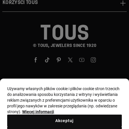
Korzyści TOUS
© TOUS, JEWELERS SINCE 1920
Wybierz kraj i walutę:
Polska / Euro
Używamy własnych plików cookie i plików cookie stron trzecich
do analizowania sposobu korzystania z witryny i wyświetlania
reklam związanych z preferencjami użytkownika w oparciu o
profil jego nawyków w zakresie przeglądania (np. odwiedzane
Regulamin
Warunki użytkowania i Polityka prywatności
strony).
Więcej informacji
Polityka plików cookie
Nota prawna
Kodeks etyczny
Akceptuj
Zgłoszenie reklamacyjne
Odstąpienie
Ethical channel