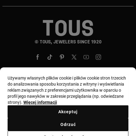
© TOUS, JEWELERS SINCE 1920
Używamy własnych plików cookie i plików cookie stron trzecich
do analizowania sposobu korzystania z witryny i wyświetlania
Wybierz kraj i walutę:
Polska / Euro
reklam związanych z preferencjami użytkownika w oparciu o
profil jego nawyków w zakresie przeglądania (np. odwiedzane
strony).
Więcej informacji
Regulamin
Warunki użytkowania i Polityka prywatności
Akceptuj
Polityka plików cookie
Nota prawna
Kodeks etyczny
Odrzuć
Zgłoszenie reklamacyjne
Odstąpienie
Ethical channel