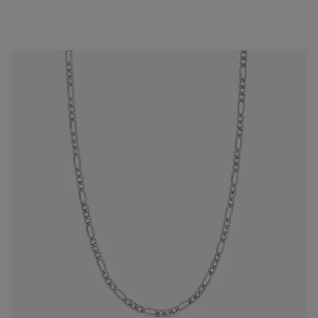
Krótki srebrny Naszyjnik z łańcuszka wędzidłowego TOUS Man
299 zł