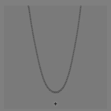
Długi Naszyjnik z łańcuszka ze stali TOUS Basics
199 zł