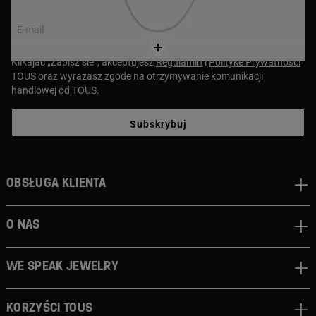
E-mail
Klikajac „Zapisz sie”, akceptujesz
Regulamin
i
Polityke Prywatnosci
TOUS oraz wyrazasz zgode na otrzymywanie komunikacji
handlowej od TOUS.
Subskrybuj
Obsługa klienta
O nas
We speak jewelry
Korzyści TOUS