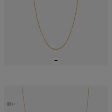
Krótki Łańcuszek z 14-karatowego złota TOUS Basics
699 zł
+1