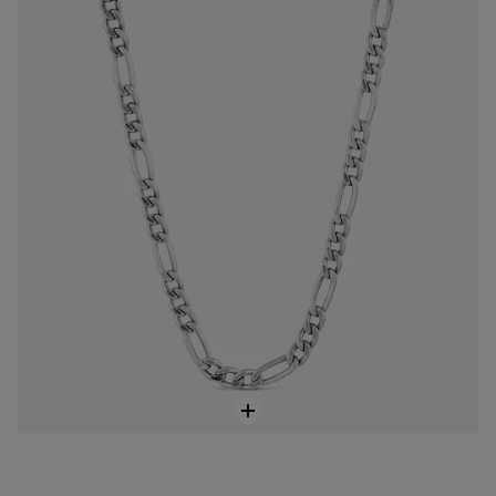
449 zł