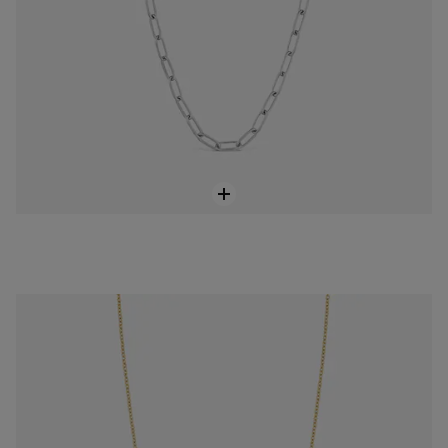
Naszyjnik z łańcuszkiem z 9-karatowego złota TOUS Basics
899 zł