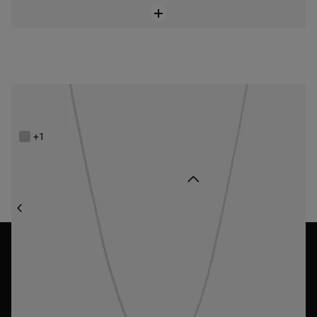
Krótki Łańcuszek z 14-karatowego złota TOUS Basics
799 zł
+1
Wróć do góry
BIŻUTERIA
ŁAŃCUSZKI
ŁAŃCUSZKI DLA MĘŻCZYZN
NEWSLETTER
Zapisz się do naszego Newslettera i nie przegap naszych
nowości i specjalnych rabatów