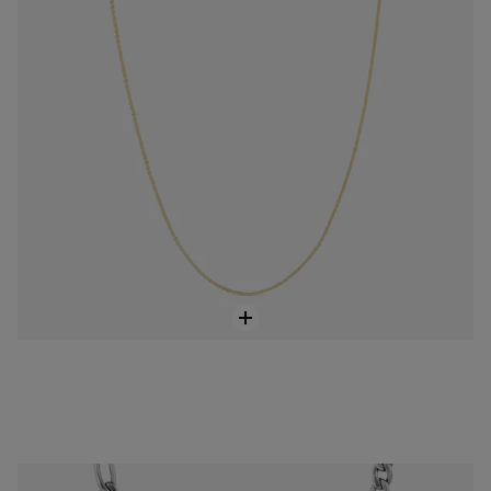
Krótki, wykonany z postarzanego srebra naszyjnik w postaci łańcuszka wędzidłowego TOUS Man