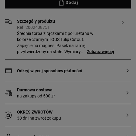
Dodaj
Szczegóły produktu
Ref. 2002438751
Średnia torba z rączkami z poliuretanu w
kolorze czarnym TOUS Tulip Cutout.
Zapięcie na magnes. Pasek na ramię
przytwierdzony na stałe. Wymiary
Zobacz więcej
(wysokość x szerokość x głębokość):
26 x 43 x 15 cm.
Odkryj więcej sposobów płatności
Darmowa dostawa
na zakupy od 500 zł
OKRES ZWROTÓW
30 dni na zwrot zakupu