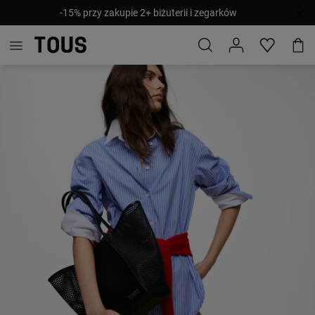
-15% przy zakupie 2+ biżuterii i zegarków