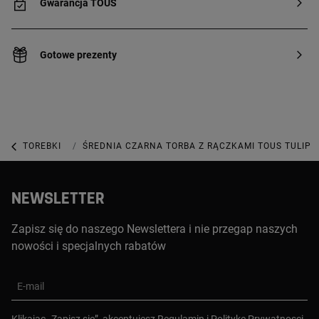
Gwarancja TOUS
Gotowe prezenty
TOREBKI
TOREBKI ŚREDNIEJ WIELKOŚCI
ŚREDNIA CZARNA TORBA Z RĄCZKAMI TOUS TULIP 
NEWSLETTER
Zapisz się do naszego Newslettera i nie przegap naszych
nowości i specjalnych rabatów
E-mail
Klikajac „Zapisz sie”, akceptujesz
Regulamin
i
Polityke Prywatnosci