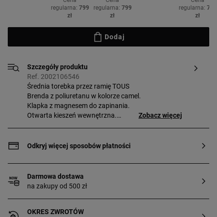
Cena
Cena
Cena
99
regularna:
799
regularna:
799
regularna:
799
zł
zł
zł
Dodaj
Szczegóły produktu
Ref. 2002106546
Średnia torebka przez ramię TOUS
Brenda z poliuretanu w kolorze camel.
Klapka z magnesem do zapinania.
Otwarta kieszeń wewnętrzna.
Zobacz więcej
Regulowany pasek przez ramię. Wymiary
(wysokość x szerokość x głębokość):
17 x 28 x 7 cm.
Odkryj więcej sposobów płatności
Darmowa dostawa
na zakupy od 500 zł
OKRES ZWROTÓW