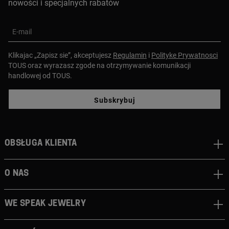
nowości i specjalnych rabatów
E-mail
Klikajac „Zapisz sie”, akceptujesz
Regulamin
i
Polityke Prywatnosci
TOUS oraz wyrazasz zgode na otrzymywanie komunikacji
handlowej od TOUS.
Subskrybuj
Obsługa klienta
O nas
We speak jewelry