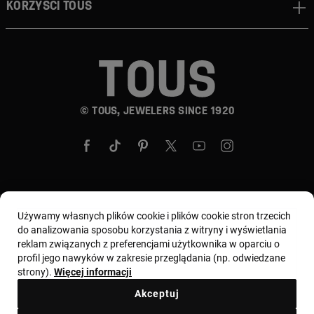
Korzyści TOUS
© TOUS, JEWELERS SINCE 1920
Wybierz kraj i walutę:
Polska / Euro
Używamy własnych plików cookie i plików cookie stron trzecich
do analizowania sposobu korzystania z witryny i wyświetlania
reklam związanych z preferencjami użytkownika w oparciu o
profil jego nawyków w zakresie przeglądania (np. odwiedzane
Regulamin
Warunki użytkowania i Polityka prywatności
strony).
Więcej informacji
Polityka plików cookie
Nota prawna
Kodeks etyczny
Akceptuj
Zgłoszenie reklamacyjne
Odstąpienie
Ethical channel