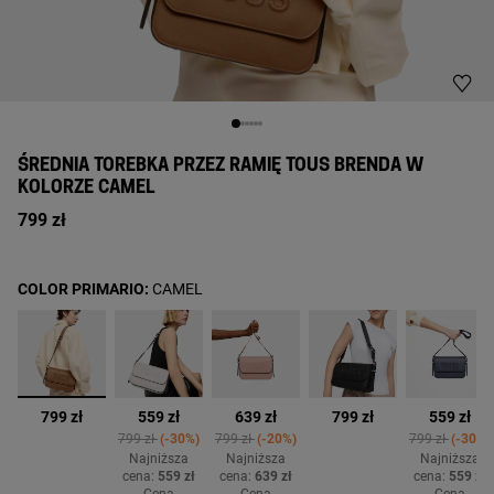
ŚREDNIA TOREBKA PRZEZ RAMIĘ TOUS BRENDA W
KOLORZE CAMEL
799 zł
COLOR PRIMARIO:
CAMEL
wybrane
799 zł
559 zł
639 zł
799 zł
559 zł
d from
Price reduced from
to
Price reduced from
to
Price reduced
to
%
799 zł
-30%
799 zł
-20%
799 zł
-30%
Najniższa
Najniższa
Najniższa
ł
cena:
559 zł
cena:
639 zł
cena:
559 zł