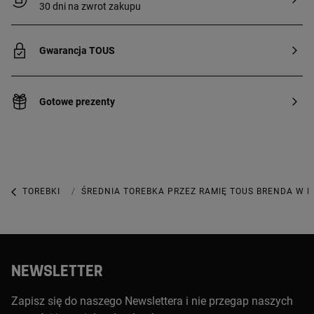
30 dni na zwrot zakupu
Gwarancja TOUS
Gotowe prezenty
TOREBKI
TOREBKI ŚREDNIEJ WIELKOŚCI
ŚREDNIA TOREBKA PRZEZ RAMIĘ TOUS BRENDA W 
NEWSLETTER
Zapisz się do naszego Newslettera i nie przegap naszych