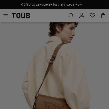
-15% przy zakupie 2+ biżuterii i zegarków