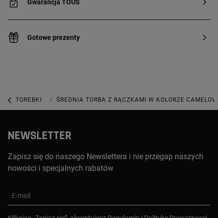
Gwarancja TOUS
Gotowe prezenty
TOREBKI
TOREBKI ŚREDNIEJ WIELKOŚCI
ŚREDNIA TORBA Z RĄCZKAMI W KOLORZE CAMELOW
NEWSLETTER
Zapisz się do naszego Newslettera i nie przegap naszych
nowości i specjalnych rabatów
E-mail
Klikajac „Zapisz sie”, akceptujesz
Regulamin
i
Polityke Prywatnosci