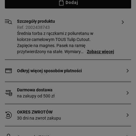
Dodaj
Szczegóły produktu
Ref. 2002438743
Średnia torba z rączkami z poliuretanu w
kolorze camelowym TOUS Tulip Cutout.
Zapięcie na magnes. Pasek na ramię
przytwierdzony na stałe. Wymiary
Zobacz więcej
(wysokość x szerokość x głębokość):
26 x 43 x 15 cm.
Odkryj więcej sposobów płatności
Darmowa dostawa
na zakupy od 500 zł
OKRES ZWROTÓW
30 dni na zwrot zakupu