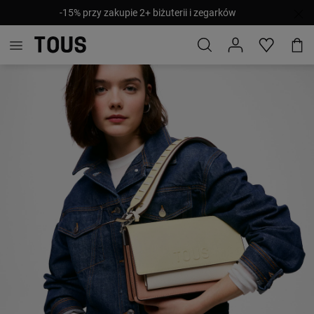
-15% przy zakupie 2+ biżuterii i zegarków