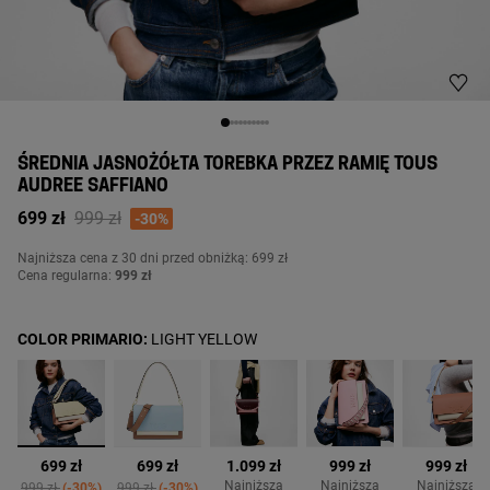
ŚREDNIA JASNOŻÓŁTA TOREBKA PRZEZ RAMIĘ TOUS
AUDREE SAFFIANO
Price reduced from
to
699 zł
999 zł
-30%
Najniższa cena z 30 dni przed obniżką: 699 zł
Cena regularna:
999 zł
COLOR PRIMARIO:
LIGHT YELLOW
wybrane
699 zł
699 zł
1.099 zł
999 zł
999 zł
uced from
Price reduced from
to
Price reduced from
to
Najniższa
Najniższa
Najniższa
999 zł
-30%
999 zł
-30%