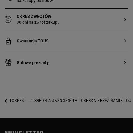
na zakupy od 500 zł
OKRES ZWROTÓW
30 dni na zwrot zakupu
Gwarancja TOUS
Gotowe prezenty
TOREBKI
TOREBKI ŚREDNIEJ WIELKOŚCI
ŚREDNIA JASNOŻÓŁTA TOREBKA PRZEZ RAMIĘ TOU