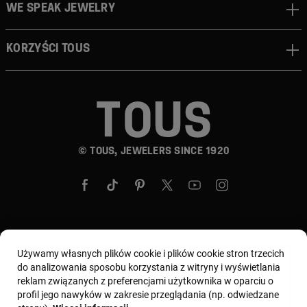
We speak jewelry
Korzyści TOUS
© TOUS, JEWELERS SINCE 1920
Wybierz kraj i walutę:
Polska / Euro
Używamy własnych plików cookie i plików cookie stron trzecich
do analizowania sposobu korzystania z witryny i wyświetlania
reklam związanych z preferencjami użytkownika w oparciu o
profil jego nawyków w zakresie przeglądania (np. odwiedzane
Regulamin
Warunki użytkowania i Polityka prywatności