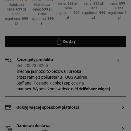
cena:
699 zł
cena:
699 zł
cena:
699 zł
Najniższa
Najniższa
Cena
Cena
Cena
cena:
699 zł
cena:
699 zł
regularna:
999
regularna:
999
regularna:
999
Cena
Cena
ł
zł
zł
zł
regularna:
999
regularna:
999
zł
zł
Dodaj
Szczegóły produktu
Ref. 2002358205
Średnia jasnożółto-beżowa Torebka
przez ramię z poliuretanu TOUS Audree
Saffiano. Posiada klapkę i zapięcie na
magnes. Wyposażona w dwie oddzielne
Zobacz więcej
przegrody: jedną na zamek oraz drugą z
otwartą kieszonką z przodu.
Przymocowany pasek na ramię i
Odkryj więcej sposobów płatności
regulowany oraz odpinany pasek na
ramię. Wymiary
(wysokość x szerokość x głębokość):
Darmowa dostawa
17 x 25 x 12 cm.