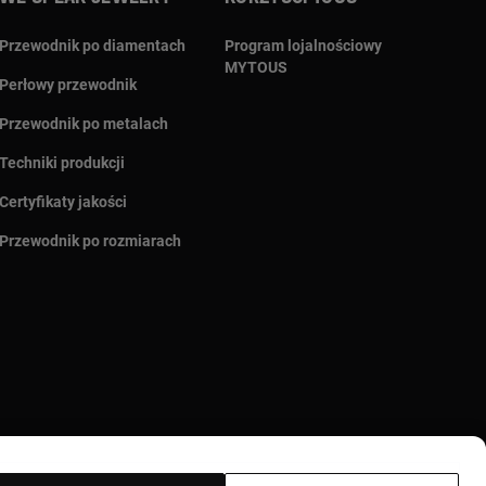
Przewodnik po diamentach
Program lojalnościowy
MYTOUS
Perłowy przewodnik
Przewodnik po metalach
Techniki produkcji
Certyfikaty jakości
Przewodnik po rozmiarach