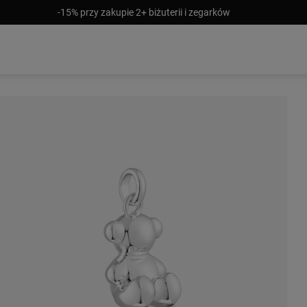
-15% przy zakupie 2+ biżuterii i zegarków
Brak w magazynie
299 zł
549 zł
299 zł
499 zł