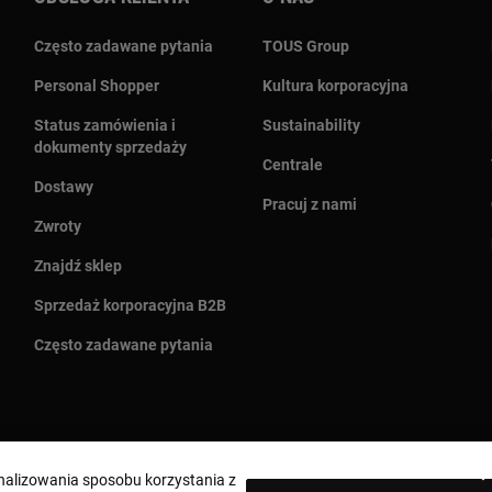
Często zadawane pytania
TOUS Group
Personal Shopper
Kultura korporacyjna
Status zamówienia i
Sustainability
dokumenty sprzedaży
Centrale
Dostawy
Pracuj z nami
Zwroty
Znajdź sklep
Sprzedaż korporacyjna B2B
Często zadawane pytania
analizowania sposobu korzystania z
Wybierz kraj i walutę:
Polska / Euro