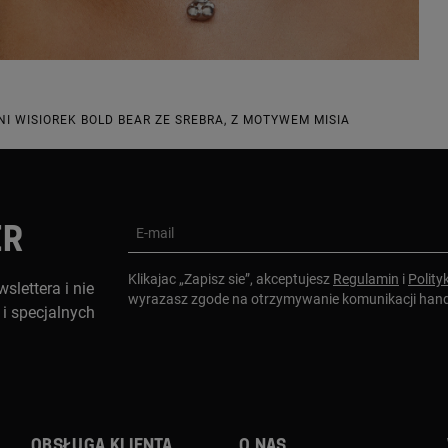
NI WISIOREK BOLD BEAR ZE SREBRA, Z MOTYWEM MISIA
ER
E-mail
Klikajac „Zapisz sie”, akceptujesz
Regulamin
i
Polity
slettera i nie
wyrazasz zgode na otrzymywanie komunikacji han
i specjalnych
Obsługa klienta
O nas