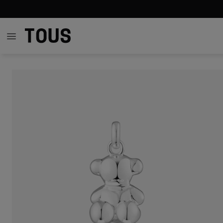
549 zł
549 zł