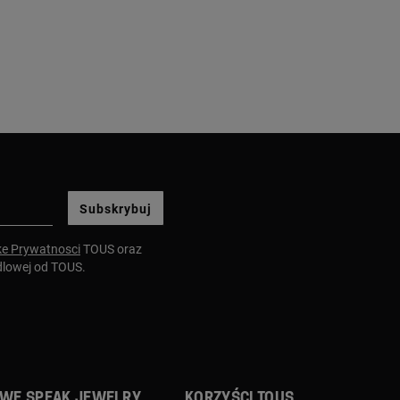
Subskrybuj
ke Prywatnosci
TOUS oraz
dlowej od TOUS.
We speak jewelry
Korzyści TOUS