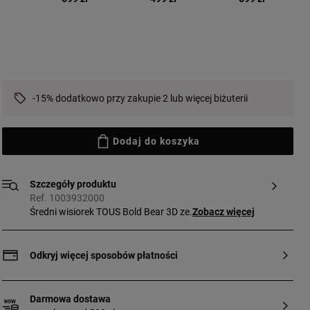
-15% dodatkowo przy zakupie 2 lub więcej biżuterii
Dodaj do koszyka
Szczegóły produktu
Ref. 1003932000
Średni wisiorek TOUS Bold Bear 3D ze
Zobacz więcej
srebra pierwszej próby, z motywem misia.
Rozmiar misia: 16 mm. Ten produkt nie
zawiera łańcuszka.
Odkryj więcej sposobów płatności
Darmowa dostawa