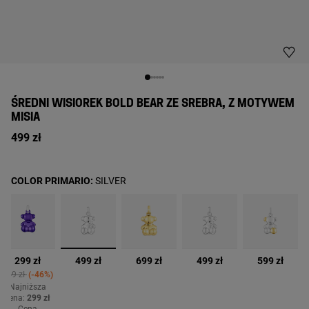
ŚREDNI WISIOREK BOLD BEAR ZE SREBRA, Z MOTYWEM
MISIA
499 zł
COLOR PRIMARIO:
SILVER
wybrane
299 zł
499 zł
699 zł
499 zł
599 zł
Price reduced from
to
549 zł
-46%
Najniższa
cena:
299 zł