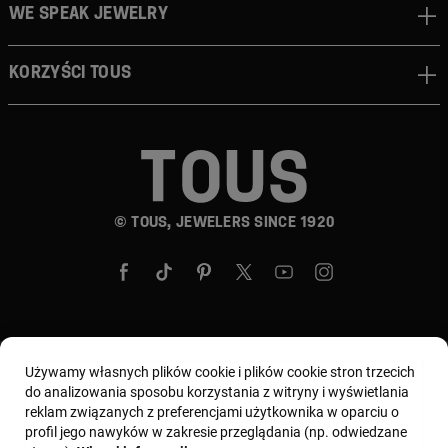
We speak jewelry
Korzyści TOUS
© TOUS, JEWELERS SINCE 1920
Wybierz kraj i walutę:
Polska / Euro
Używamy własnych plików cookie i plików cookie stron trzecich
do analizowania sposobu korzystania z witryny i wyświetlania
reklam związanych z preferencjami użytkownika w oparciu o
profil jego nawyków w zakresie przeglądania (np. odwiedzane
Regulamin
Warunki użytkowania i Polityka prywatności