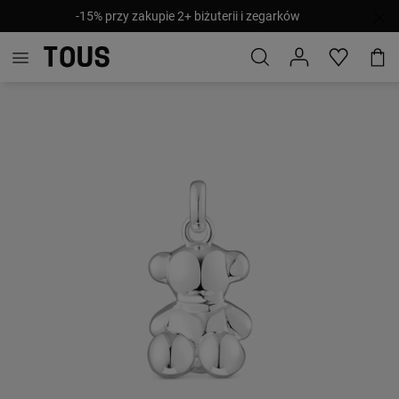
-15% przy zakupie 2+ biżuterii i zegarków