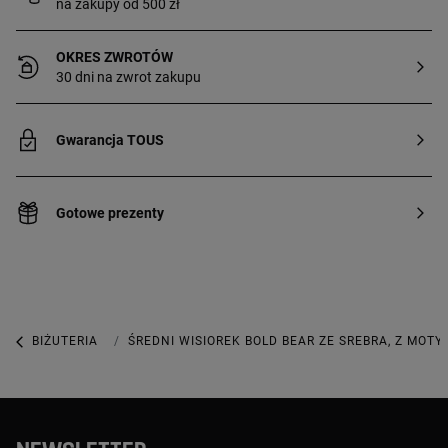
na zakupy od 500 zł
OKRES ZWROTÓW
30 dni na zwrot zakupu
Gwarancja TOUS
Gotowe prezenty
BIŻUTERIA
BIŻUTERIA ZE SREBRA PIERWSZEJ PRÓBY
ŚREDNI WISIOREK BOLD BEAR ZE SREBRA, Z MOTY