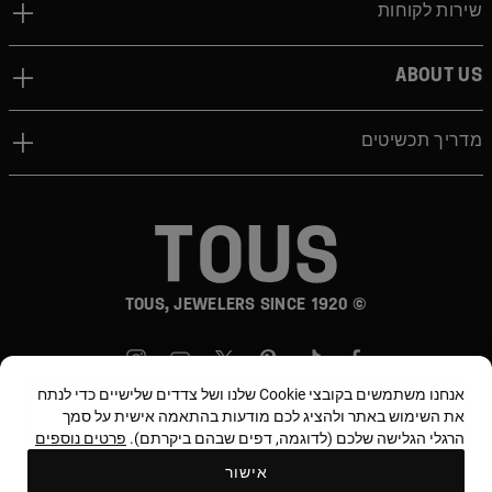
שירות לקוחות
About us
מדריך תכשיטים
© TOUS, JEWELERS SINCE 1920
אנחנו משתמשים בקובצי Cookie שלנו ושל צדדים שלישיים כדי לנתח
את השימוש באתר ולהציג לכם מודעות בהתאמה אישית על סמך
הרגלי הגלישה שלכם (לדוגמה, דפים שבהם ביקרתם).
פרטים נוספים
מדינה ומטבע:
Israel / Israeli New Sheqel
אישור