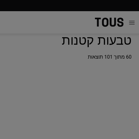
טבעות קטנות
60
מתוך 101 תוצאות