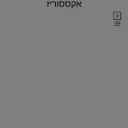
אקססוריז