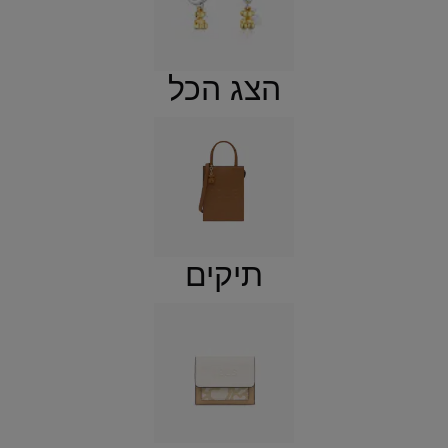
הצג הכל
תיקים