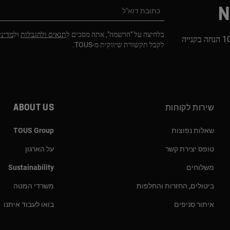
N
כתובת דוא"ל
בלחיצה על "הרשמה", אתה מסכים ל
תנאים ולהגבלות
ול
מדיני
הירשמו לניוזלטר שלנו וקבלו 10% הנחה בקנייה
לקבל תקשורת שיווקית מ-TOUS.
שירות לקוחות
About us
שאלות נפוצות
TOUS Group
טופס יצירת קשר
על הארגון
משלוחים
Sustainability
ביטולים, החזרות והחלפות
משרדי המטה
איתור סניפים
בואו לעבוד איתנו