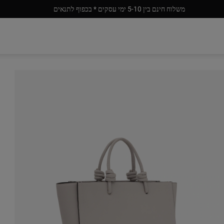
משלוח חינם בין 5-10 ימי עסקים * בכפוף לתנאים