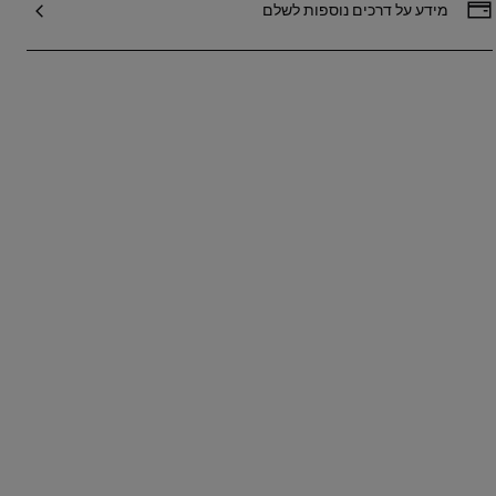
פנימי פתוח. ידיות קבועות ורצועה אלכסונית
מידע על דרכים נוספות לשלם
מתכווננת וניתנת להסרה. מידות
(גובה x רוחב x עומק): 23 x 31 x‏ 16 ס"מ.