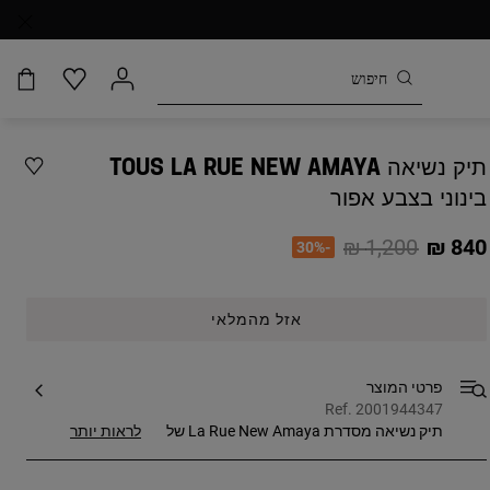
תיק נשיאה TOUS LA RUE NEW AMAYA
בינוני בצבע אפור
Price reduced from
to
1,200 ₪
840 ₪
-30%
אזל מהמלאי
פרטי המוצר
Ref. 2001944347
תיק נשיאה מסדרת La Rue New Amaya ‏של
לראות יותר
TOUS בגודל בינוני מעור סינטטי ובצבע אפור.
סגירה באמצעות רוכסן. כיס חיצוני קדמי וכיס