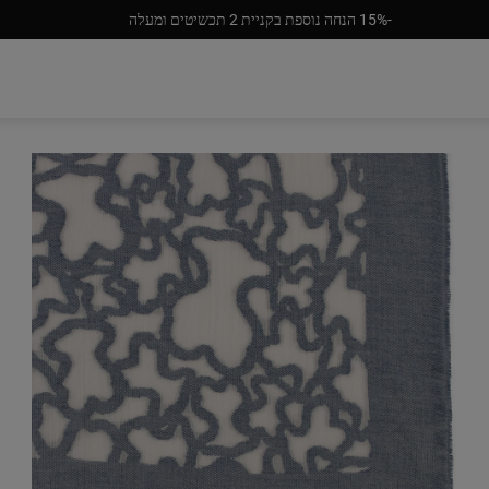
‎15%-‎ הנחה נוספת בקניית 2 תכשיטים ומעלה