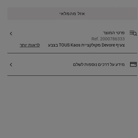
אזל מהמלאי
פרטי המוצר
Ref. 2000786333
צעיף Devore מקולקציית TOUS Kaos בצבע
לראות יותר
ג'ינס. מידות: 105 ס"מ x‏ 220 ס"מ.
מידע על דרכים נוספות לשלם