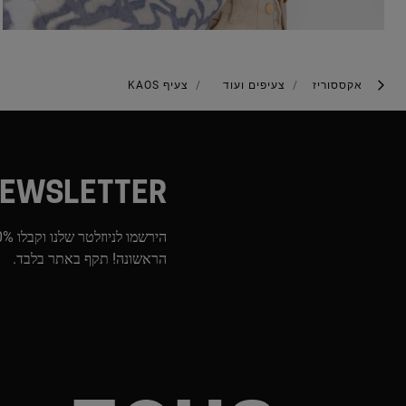
אקססוריז
צעיפים ועוד
צעיף KAOS
EWSLETTER
הראשונה! תקף באתר בלבד.