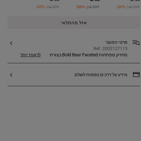
Price reduced from
to
Price reduced from
to
Price reduced from
to
-60%
209 ₪
-60%
209 ₪
-60%
209 ₪
אזל מהמלאי
פרטי המוצר
Ref. 2002127113
מחזיק מפתחות Bold Bear Faceted בצורת
לראות יותר
דובון בצבע ורוד. מידות (גובה x רוחב x עומק):
5.60 ‏‎4.50 x ס"מ.
מידע על דרכים נוספות לשלם