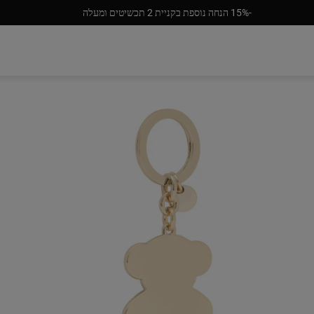
‎15%-‎ הנחה נוספת בקניית 2 תכשיטים ומעלה