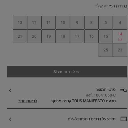
בחירת המידה שלך
13
12
11
10
9
8
5
4
14
21
20
19
18
17
16
15
25
23
יש לבחור Size
פרטי המוצר
Ref. 10041058-C
טבעת TOUS MANIFESTO קטנה מכסף
לראות יותר
סטרלינג עם שיבוץ מוטיב במרכז. גודל המוטיב:
6.7 מ"מ. עובי הטבעת: 1.44 מ''מ.
מידע על דרכים נוספות לשלם