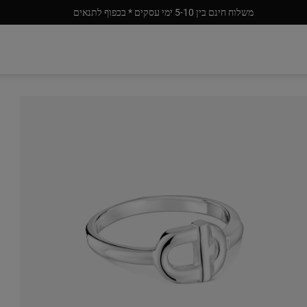
משלוח חינם בין 5-10 ימי עסקים * בכפוף לתנאים