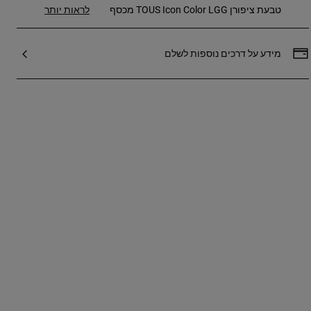
טבעת ציפורן TOUS Icon Color LGG מכסף
לראות יותר
סטרלינג בשילוב אבן אודם מלוטשת בצורת דובון
שנוצרה במעבדה. גודל הדובון: 5 מ"מ. פתח
מתכוונן. מידה אחת. הפריט נוצר עם אבן חן
מידע על דרכים נוספות לשלם
שנוצרה במעבדה.