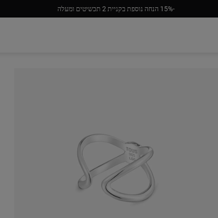
‎15%-‎ הנחה נוספת בקניית 2 תכשיטים ומעלה