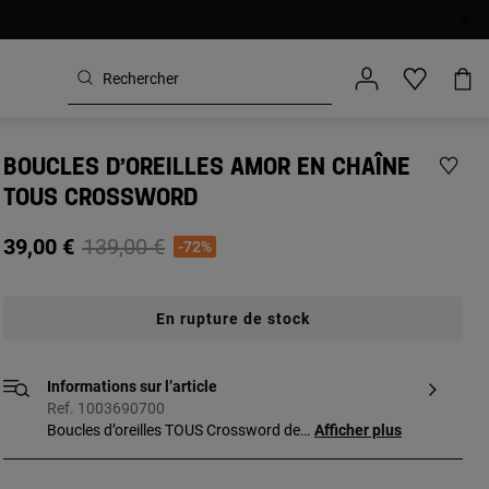
BOUCLES D’OREILLES AMOR EN CHAÎNE
TOUS CROSSWORD
Price reduced from
to
39,00 €
139,00 €
-72%
En rupture de stock
Informations sur l’article
Ref. 1003690700
Boucles d’oreilles TOUS Crossword de
Afficher plus
tailles différentes avec les inscriptions
Amore, Love et Amor liées par une chaîne