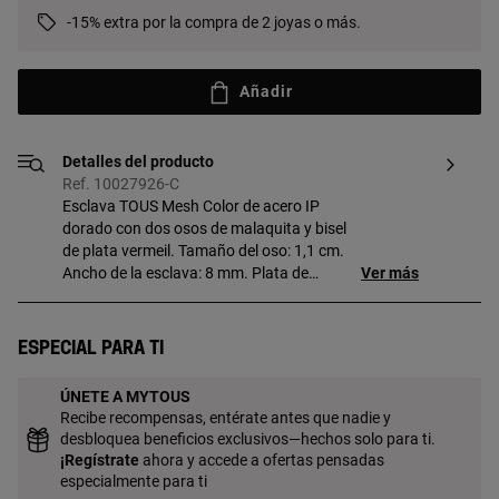
-15% extra por la compra de 2 joyas o más.
Añadir
Detalles del producto
Ref. 10027926-C
Esclava TOUS Mesh Color de acero IP
dorado con dos osos de malaquita y bisel
de plata vermeil. Tamaño del oso: 1,1 cm.
Ancho de la esclava: 8 mm. Plata de
Ver más
primera ley recubierta de oro de 18kt con
un espesor de 3 a 5 micras y sin ningún
otro metal entre ambos. Técnica de
Especial para ti
producción: Microfusión.
ÚNETE A MYTOUS
Recibe recompensas, entérate antes que nadie y
desbloquea beneficios exclusivos—hechos solo para ti.
¡
Regístrate
ahora y accede a ofertas pensadas
especialmente para ti