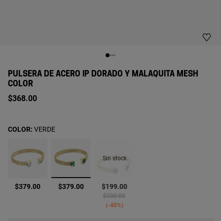
PULSERA DE ACERO IP DORADO Y MALAQUITA MESH
COLOR
$368.00
COLOR:
VERDE
Sin stock
seleccionado
$379.00
$379.00
$199.00
Price reduced from
to
$330.00
-40%