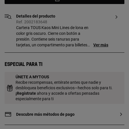
Detalles del producto
Ref. 2002183648
Cartera TOUS Kaos Mini Lines de lona en
color gris oscuro. Cierre con botón a
presión. Contiene seis ranuras para
tarjetas, un compartimento para billetes
Ver más
y un bolsillo con cremallera para
monedas. Medidas
(alto x ancho x fondo): 8,7 x 10 x 3 cm.
Especial para ti
ÚNETE A MYTOUS
Recibe recompensas, entérate antes que nadie y
desbloquea beneficios exclusivos—hechos solo para ti.
¡
Regístrate
ahora y accede a ofertas pensadas
especialmente para ti
Descubre más métodos de pago