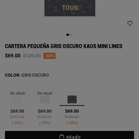
CARTERA PEQUEÑA GRIS OSCURO KAOS MINI LINES
Price reduced from
to
$69.00
$139.00
-50%
COLOR:
GRIS OSCURO
Sin stock
Sin stock
seleccionado
$69.00
$69.00
$69.00
Price reduced from
to
Price reduced from
to
Price reduced from
to
$139.00
$139.00
$139.00
-50%
-50%
-50%
Añadir