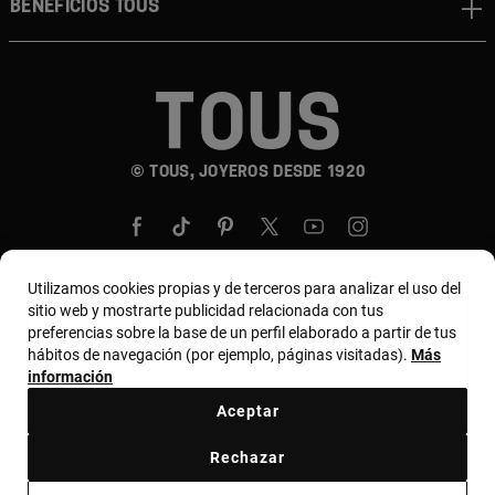
BENEFICIOS TOUS
© TOUS, JOYEROS DESDE 1920
Utilizamos cookies propias y de terceros para analizar el uso del
sitio web y mostrarte publicidad relacionada con tus
País y moneda:
United States Of America / US
preferencias sobre la base de un perfil elaborado a partir de tus
hábitos de navegación (por ejemplo, páginas visitadas).
Más
Dollar
información
Aceptar
Términos y condiciones
Política de uso y privacidad
Rechazar
Política de cookies
Aviso legal
Código ético